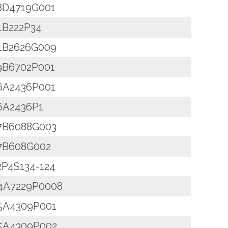
8D4719G001
1B222P34
1B2626G009
9B6702P001
6A2436P001
6A2436P1
7B6088G003
7B608G002
2P4S134-124
4A7229P0008
5A4309P001
5A4309P002