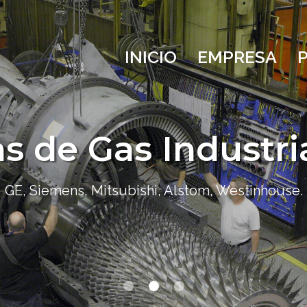
INICIO
EMPRESA
s de Gas Industri
GE, Siemens, Mitsubishi, Alstom, Westinhouse.