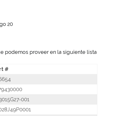
ue podemos proveer en la siguiente lista
rt #
6654
79430000
3015G27-001
028J49P0001