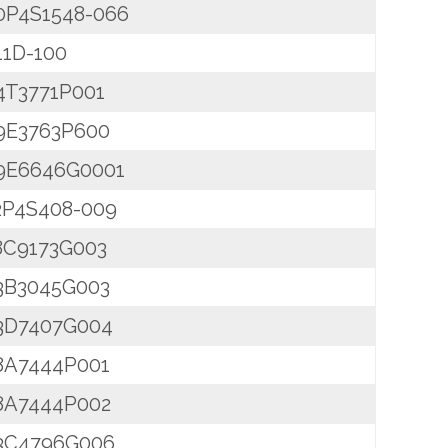
0P4S1548-066
11D-100
4T3771P001
9E3763P600
9E6646G0001
2P4S408-009
8C9173G003
3B3045G003
3D7407G004
8A7444P001
8A7444P002
3C4796G006