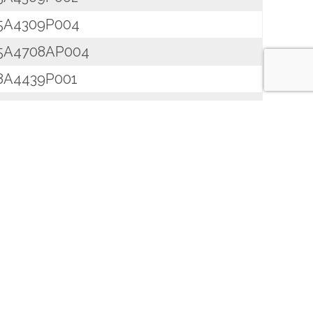
5A4309P004
5A4708AP004
8A4439P001
8A4503P001
8A4784P013
8A4784P013
8A4784P015
1A1301P0001
1A1812P3
2A3716P001
7A2906P001