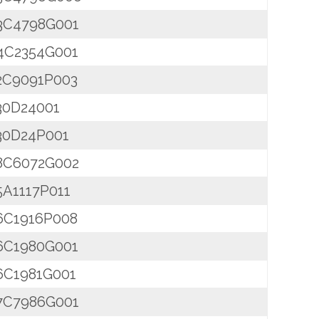
3C4798G001
4C2354G001
2C9091P003
30D24001
30D24P001
8C6072G002
5A1117P011
6C1916P008
6C1980G001
6C1981G001
7C7986G001