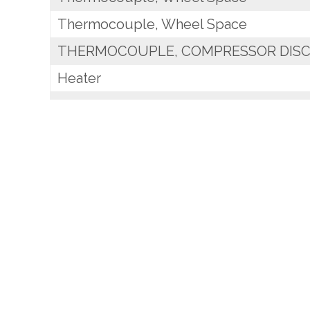
Thermocouple, Wheel Space
THERMOCOUPLE, COMPRESSOR DIS
Heater
THERMOCOUPLE, WHEELSPACE
Plate, lock
PLATE, LOCK
Plate, lock, bull horns
Valve, relief
Scanner, Flame
THERMOCOUPLE, COMPRESSOR INL
Pump